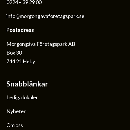
0224 – 39 29 00
info@morgongavaforetagspark.se
Postadress
Morgongåva Företagspark AB
Box 30
744 21 Heby
Snabblänkar
Lediga lokaler
Nyheter
Om oss