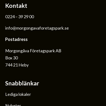
Kontakt
0224 – 39 29 00
info@morgongavaforetagspark.se
Postadress
Morgongåva Företagspark AB
Box 30
744 21 Heby
Snabblänkar
Lediga lokaler
Nyheter