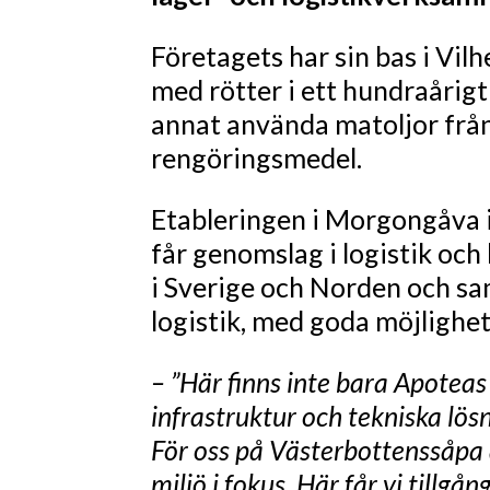
Företagets har sin bas i Vil
med rötter i ett hundraårigt
annat använda matoljor från
rengöringsmedel.
Etableringen i Morgongåva 
får genomslag i logistik och
i Sverige och Norden och sam
logistik, med goda möjlighet
– ”Här finns inte bara Apoteas
infrastruktur och tekniska lös
För oss på Västerbottenssåpa
miljö i fokus. Här får vi tillgå