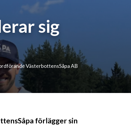
erar sig
eordförande VästerbottensSåpa AB
ttensSåpa förlägger sin