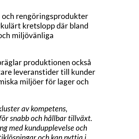
äd- och rengöringsprodukter
rkulärt kretslopp där bland
och miljövänliga
präglar produktionen också
are leveranstider till kunder
miska miljöer för lager och
 kluster av kompetens,
ör snabb och hållbar tillväxt.
ning med kundupplevelse och
tiklösningar och kan nyttja i