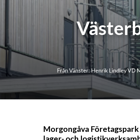
Västerb
Från Vänster: Henrik Lindley VD
Morgongåva Företagspark få
lager- och logistikverksam