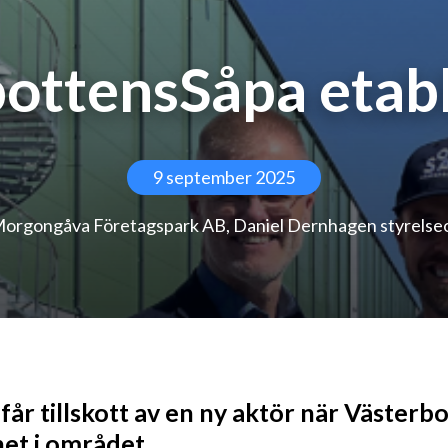
ottensSåpa etabl
9 september 2025
 Morgongåva Företagspark AB, Daniel Dernhagen styrels
r tillskott av en ny aktör när Västerbo
het i området.