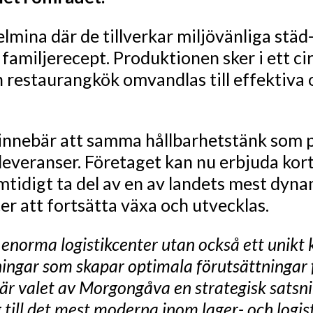
helmina där de tillverkar miljövänliga st
 familjerecept. Produktionen sker i ett ci
 restaurangkök omvandlas till effektiva 
innebär att samma hållbarhetstänk som 
 leveranser. Företaget kan nu erbjuda kort
tidigt ta del av en av landets mest dyna
er att fortsätta växa och utvecklas.
 enorma logistikcenter utan också ett unikt
ningar som skapar optimala förutsättningar f
 är valet av Morgongåva en strategisk sats
ng till det mest moderna inom lager- och logis